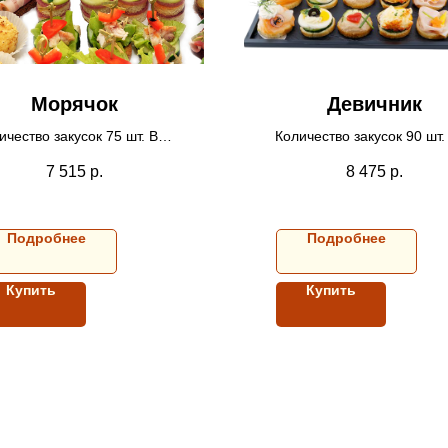
Морячок
Девичник
ичество закусок 75 шт. Вес
Количество закусок 90 шт.
1,87 кг.
2 кг.
7 515
р.
8 475
р.
На 10-15 персон.
На 10-15 персон.
Подробнее
Подробнее
Купить
Купить