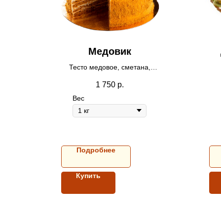
Медовик
Тесто медовое, сметана,
сливки.
1 750
р.
Заказ за 12 часов
я
Вес
Подробнее
Купить