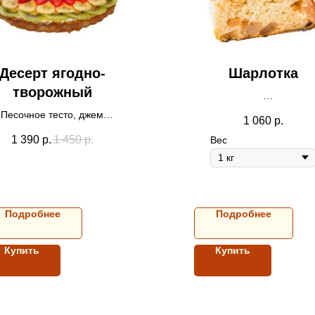
Десерт ягодно-
Шарлотка
творожный
Тесто бисквитное, яблок
Песочное тесто, джем
1 060
р.
годный, творожный крем,
1 390
р.
1 450
р.
Вес
фрукты. Вес 1 кг
Подробнее
Подробнее
Купить
Купить