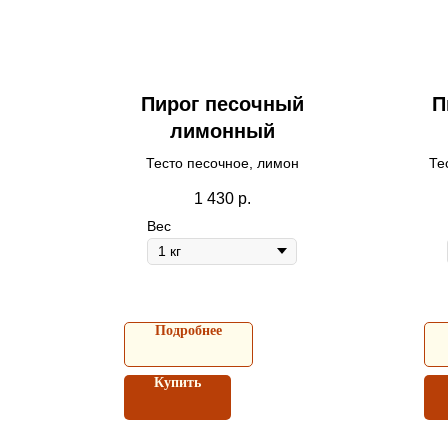
Пирог песочный
П
лимонный
Тесто песочное, лимон
Те
1 430
р.
Вес
Подробнее
Купить