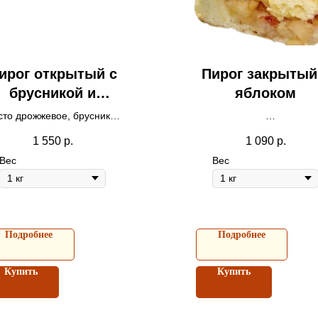
ирог открытый с
Пирог закрытый
брусникой и
яблоком
яблоком
сто дрожжевое, брусника,
яблоко.
Тесто дрожжевое, яблок
1 550
р.
1 090
р.
Вес
Вес
Подробнее
Подробнее
Купить
Купить